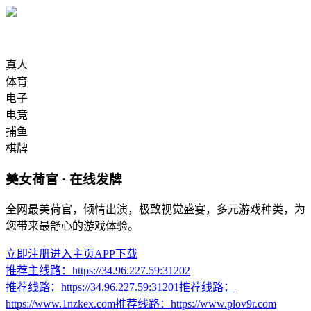
真人
体育
电子
电竞
捕鱼
棋牌
美女荷官 · 在线发牌
全网最美荷官，倾情出演，极致视觉盛宴，多元游戏种类，为
您带来最舒心的游戏体验。
立即注册
进入主页
APP下载
推荐主线路：
https://34.96.227.59:31202
推荐线路：
https://34.96.227.59:31201
推荐线路：
https://www.1nzkex.com
推荐线路：
https://www.plov9r.com