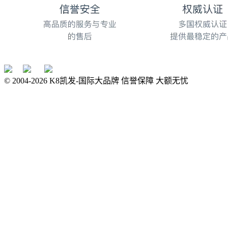
© 2004-
2026
K8凯发-国际大品牌 信誉保障 大额无忧