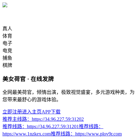
真人
体育
电子
电竞
捕鱼
棋牌
美女荷官 · 在线发牌
全网最美荷官，倾情出演，极致视觉盛宴，多元游戏种类，为
您带来最舒心的游戏体验。
立即注册
进入主页
APP下载
推荐主线路：
https://34.96.227.59:31202
推荐线路：
https://34.96.227.59:31201
推荐线路：
https://www.1nzkex.com
推荐线路：
https://www.plov9r.com