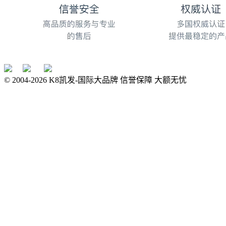
© 2004-
2026
K8凯发-国际大品牌 信誉保障 大额无忧