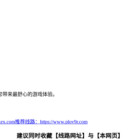
您带来最舒心的游戏体验。
kex.com
推荐线路：
https://www.plov9r.com
建议同时收藏【线路网址】与【本网页】