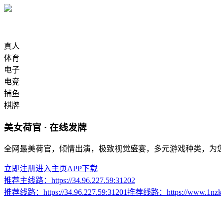
真人
体育
电子
电竞
捕鱼
棋牌
美女荷官 · 在线发牌
全网最美荷官，倾情出演，极致视觉盛宴，多元游戏种类，为
立即注册
进入主页
APP下载
推荐主线路：
https://34.96.227.59:31202
推荐线路：
https://34.96.227.59:31201
推荐线路：
https://www.1nz