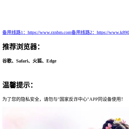
备用线路
1
：
https://www.rznbm.com
备用线路
2
：
https://www.k89
推荐浏览器：
谷歌、Safari、火狐、Edge
温馨提示：
为了您的隐私安全，请勿与"国家反诈中心"APP同设备使用！